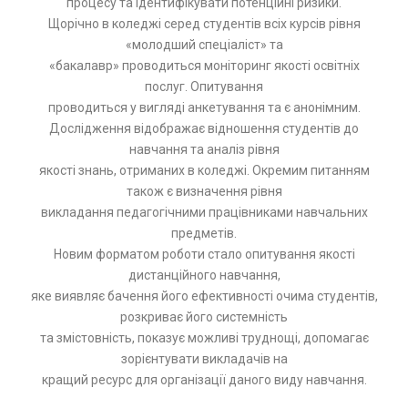
процесу та ідентифікувати потенційні ризики.
Щорічно в коледжі серед студентів всіх курсів рівня
«молодший спеціаліст» та
«бакалавр» проводиться моніторинг якості освітніх
послуг. Опитування
проводиться у вигляді анкетування та є анонімним.
Дослідження відображає відношення студентів до
навчання та аналіз рівня
якості знань, отриманих в коледжі. Окремим питанням
також є визначення рівня
викладання педагогічними працівниками навчальних
предметів.
Новим форматом роботи стало опитування якості
дистанційного навчання,
яке виявляє бачення його ефективності очима студентів,
розкриває його системність
та змістовність, показує можливі труднощі, допомагає
зорієнтувати викладачів на
кращий ресурс для організації даного виду навчання.