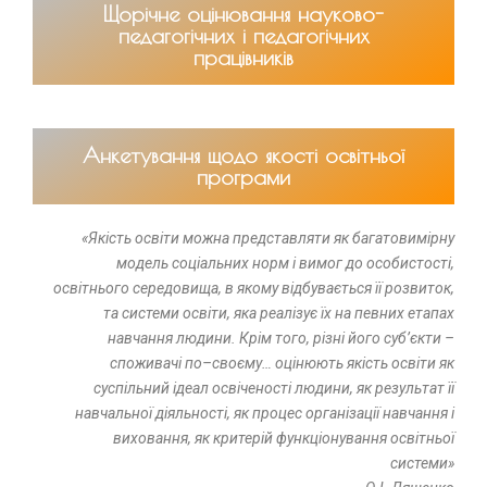
Щорічне оцінювання науково-
педагогічних і педагогічних
працівників
Анкетування щодо якості освітньої
програми
«Якість освіти можна представляти як багатовимірну
модель соціальних норм і вимог до особистості,
освітнього середовища, в якому відбувається її розвиток,
та системи освіти, яка реалізує їх на певних етапах
навчання людини. Крім того, різні його суб’єкти –
споживачі по–своєму… оцінюють якість освіти як
суспільний ідеал освіченості людини, як результат її
навчальної діяльності, як процес організації навчання і
виховання, як критерій функціонування освітньої
системи»