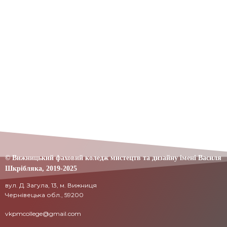
© Вижницький фаховий коледж мистецтв та дизайну імені Василя
Шкрібляка,
2019-20
25
вул. Д. Загула, 13, м. Вижниця
Чернівецька обл., 59200
vkpmcollege@gmail.com