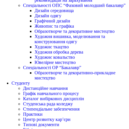
рекомендацій на зарахування
Спеціальності ОПС “Фаховий молодший бакалавр”
Дизайн середовища
Дизайн одягу
Графічний дизайн
Живопис та графіка
Образотворче та декоративне мистецтво
Художня вишивка, моделювання та
конструювання одягу
Художнє ткацтво
Художня обробка дерева
Художнє ковальство
Ювелірне мистецтво
Спеціальності ОР “Бакалавр”
Образотворче та декоративно-прикладне
мистецтво
Студенту
Дистанційне навчання
Графік навчального процесу
Каталог вибіркових дисциплін
Студенська рада коледжу
Стипендіальне забезпечення
Практики
Центр розвитку кар’єри
Типові документи