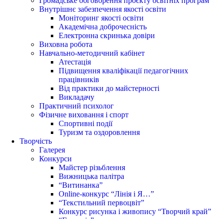
Громадське обговорення проєкту освітніх програм
Внутрішнє забезпечення якості освіти
Моніторинг якості освіти
Академічна доброчесність
Електронна скринька довіри
Виховна робота
Навчально-методичний кабінет
Атестація
Підвищення кваліфікації педагогічних
працівників
Від практики до майстерності
Викладачу
Практичний психолог
Фізичне виховання і спорт
Спортивні події
Туризм та оздоровлення
Творчість
Галерея
Конкурси
Майстер різьблення
Вижницька палітра
“Витинанка”
Online-конкурс “Лінія і Я…”
“Текстильний первоцвіт”
Конкурс рисунка і живопису “Творчий край”