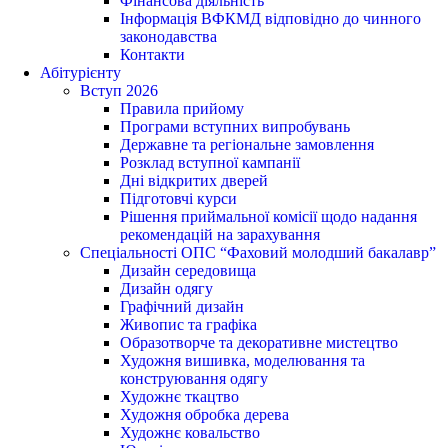
Фінансова діяльність
Інформація ВФКМД відповідно до чинного
законодавства
Контакти
Абітурієнту
Вступ 2026
Правила прийому
Програми вступних випробувань
Державне та регіональне замовлення
Розклад вступної кампанії
Дні відкритих дверей
Підготовчі курси
Рішення приймальної комісії щодо надання
рекомендацій на зарахування
Спеціальності ОПС “Фаховий молодший бакалавр”
Дизайн середовища
Дизайн одягу
Графічний дизайн
Живопис та графіка
Образотворче та декоративне мистецтво
Художня вишивка, моделювання та
конструювання одягу
Художнє ткацтво
Художня обробка дерева
Художнє ковальство