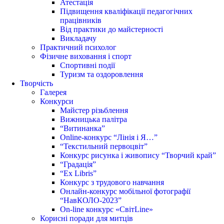
Атестація
Підвищення кваліфікації педагогічних
працівників
Від практики до майстерності
Викладачу
Практичний психолог
Фізичне виховання і спорт
Спортивні події
Туризм та оздоровлення
Творчість
Галерея
Конкурси
Майстер різьблення
Вижницька палітра
“Витинанка”
Online-конкурс “Лінія і Я…”
“Текстильний первоцвіт”
Конкурс рисунка і живопису “Творчий край”
“Градація”
“Ex Libris”
Конкурс з трудового навчання
Онлайн-конкурс мобільної фотографії
“НавКОЛО-2023”
On-line конкурс «СвітLine»
Корисні поради для митців