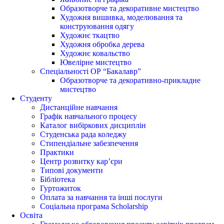
Образотворче та декоративне мистецтво
Художня вишивка, моделювання та
конструювання одягу
Художнє ткацтво
Художня обробка дерева
Художнє ковальство
Ювелірне мистецтво
Спеціальності ОР “Бакалавр”
Образотворче та декоративно-прикладне
мистецтво
Студенту
Дистанційне навчання
Графік навчального процесу
Каталог вибіркових дисциплін
Студенська рада коледжу
Стипендіальне забезпечення
Практики
Центр розвитку кар’єри
Типові документи
Бібліотека
Гуртожиток
Оплата за навчання та інші послуги
Соціальна програма Scholarship
Освіта