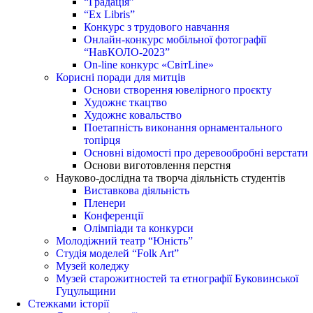
“Градація”
“Ex Libris”
Конкурс з трудового навчання
Онлайн-конкурс мобільної фотографії
“НавКОЛО-2023”
On-line конкурс «СвітLine»
Корисні поради для митців
Основи створення ювелірного проєкту
Художнє ткацтво
Художнє ковальство
Поетапність виконання орнаментального
топірця
Основні відомості про деревообробні верстати
Основи виготовлення перстня
Науково-дослідна та творча діяльність студентів
Виставкова діяльність
Пленери
Конференції
Олімпіади та конкурси
Молодіжний театр “Юність”
Студія моделей “Folk Art”
Музей коледжу
Музей старожитностей та етнографії Буковинської
Гуцульщини
Стежками історії