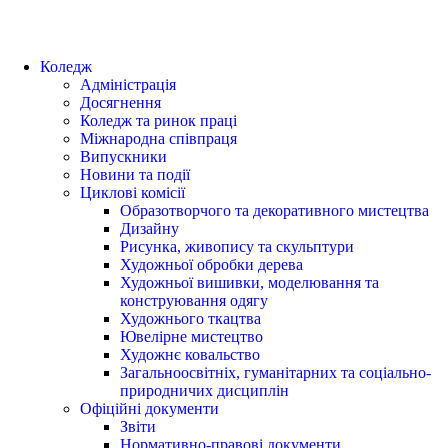
Коледж
Адміністрація
Досягнення
Коледж та ринок праці
Міжнародна співпраця
Випускники
Новини та події
Циклові комісії
Образотворчого та декоративного мистецтва
Дизайну
Рисунка, живопису та скульптури
Художньої обробки дерева
Художньої вишивки, моделювання та
конструювання одягу
Художнього ткацтва
Ювелірне мистецтво
Художнє ковальство
Загальноосвітніх, гуманітарних та соціально-
природничих дисциплін
Офіційні документи
Звіти
Нормативно-правові документи