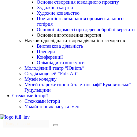
Основи створення ювелірного проєкту
Художнє ткацтво
Художнє ковальство
Поетапність виконання орнаментального
топірця
Основні відомості про деревообробні верстати
Основи виготовлення перстня
Науково-дослідна та творча діяльність студентів
Виставкова діяльність
Пленери
Конференції
Олімпіади та конкурси
Молодіжний театр “Юність”
Студія моделей “Folk Art”
Музей коледжу
Музей старожитностей та етнографії Буковинської
Гуцульщини
Стежками історії
Стежками історії
У майстернях часу та імен
Menu