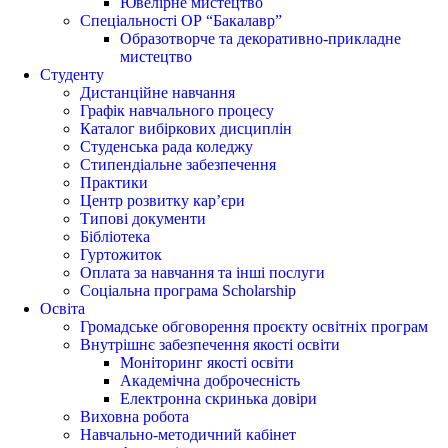
Ювелірне мистецтво
Спеціальності ОР “Бакалавр”
Образотворче та декоративно-прикладне
мистецтво
Студенту
Дистанційне навчання
Графік навчального процесу
Каталог вибіркових дисциплін
Студенська рада коледжу
Стипендіальне забезпечення
Практики
Центр розвитку кар’єри
Типові документи
Бібліотека
Гуртожиток
Оплата за навчання та інші послуги
Соціальна програма Scholarship
Освіта
Громадське обговорення проєкту освітніх програм
Внутрішнє забезпечення якості освіти
Моніторинг якості освіти
Академічна доброчесність
Електронна скринька довіри
Виховна робота
Навчально-методичний кабінет