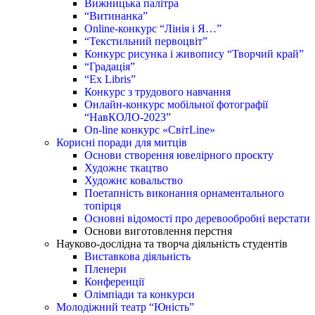
Вижницька палітра
“Витинанка”
Online-конкурс “Лінія і Я…”
“Текстильний первоцвіт”
Конкурс рисунка і живопису “Творчий край”
“Градація”
“Ex Libris”
Конкурс з трудового навчання
Онлайн-конкурс мобільної фотографії
“НавКОЛО-2023”
On-line конкурс «СвітLine»
Корисні поради для митців
Основи створення ювелірного проєкту
Художнє ткацтво
Художнє ковальство
Поетапність виконання орнаментального
топірця
Основні відомості про деревообробні верстати
Основи виготовлення перстня
Науково-дослідна та творча діяльність студентів
Виставкова діяльність
Пленери
Конференції
Олімпіади та конкурси
Молодіжний театр “Юність”