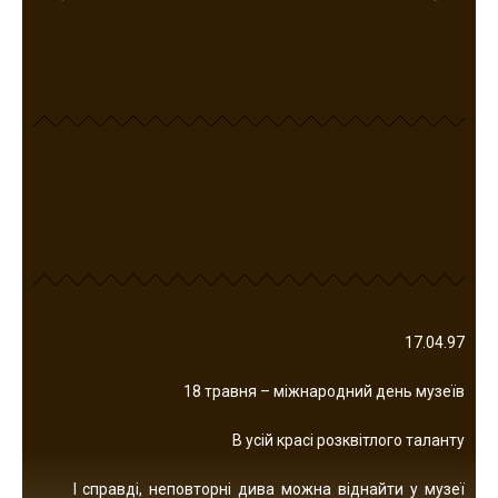
17.04.97
18 травня – міжнародний день музеїв
В усій красі розквітлого таланту
І справді, неповторні дива можна віднайти у музеї