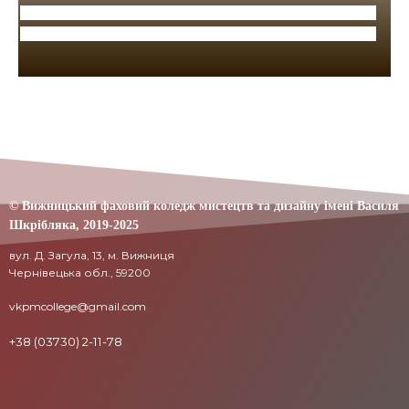
© Вижницький фаховий коледж мистецтв та дизайну імені Василя
Шкрібляка,
2019-20
25
вул. Д. Загула, 13, м. Вижниця
Чернівецька обл., 59200
vkpmcollege@gmail.com
+38 (03730) 2-11-78