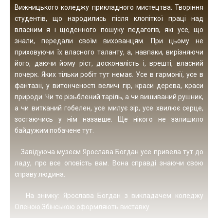
Вижницького коледжу прикладного мистецтва. Творіння
студентів, що народились після клопіткої праці над
власним я і щоденного пошуку педагогів, які усе, що
знали, передали своїм вихованцям. При цьому не
приховуючи їх власного таланту, а, навпаки, вирізняючи
його, даючи йому ріст, досконалість і, врешті, власний
почерк. Яких тільки робіт тут немає. Усе в гармонії, усе в
фантазії, у витонченості величі гір, краси дерева, краси
природи. Чи то різьблений таріль, а чи вишиваний рушник,
а чи витканий гобелен, усе милує зір, усе хвилює серце,
зостаючись у нім назавше. Ще нікого не залишило
байдужим побачене тут.
Завідуюча музеєм Ярослава Богдан усе привела тут до
ладу, про все оповість вам. Вона справді знаючи свою
справу людина.
На знімку: Ярослава Богдан з викладачем коледжу
Оленою Збінською оформляють виставку.