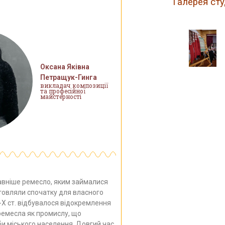
Галерея сту
Оксана Яківна
Петращук-Гинга
викладач композиції
та професійної
майстерності
ніше ремесло, яким займалися
товляли спочатку для власного
Х-Х ст. відбувалося відокремлення
емесла як промислу, що
и міського населення. Довгий час