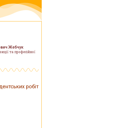
ович Жебчук
иції та професійної
дентських робіт