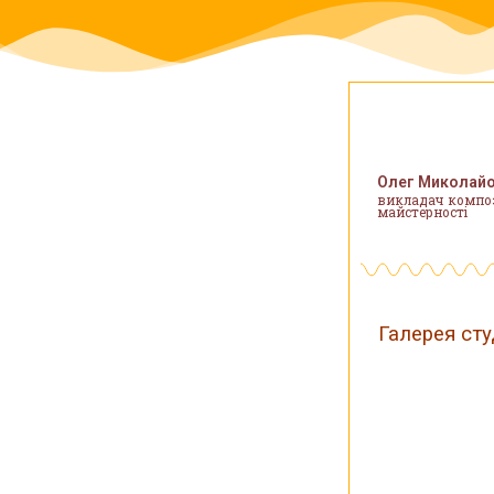
Олег Миколай
викладач композ
майстерності
Галерея сту