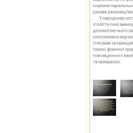
існували паралельн
цехове ремісництво
У народному костю
століття пояс викону
допомогою нього за
охоплювався верхній
стягував та захищав
тяжкої фізичної прац
повсякденного вжит
та прикрасою.