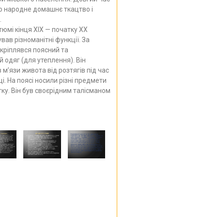
о народне домашнє ткацтво і
.
мі кінця XIX — початку XX
вав різноманітні функції. За
кріплявся поясний та
 одяг (для утеплення). Він
 м’язи живота від розтягів під час
і. На поясі носили різні предмети
ку. Він був своєрідним талісманом