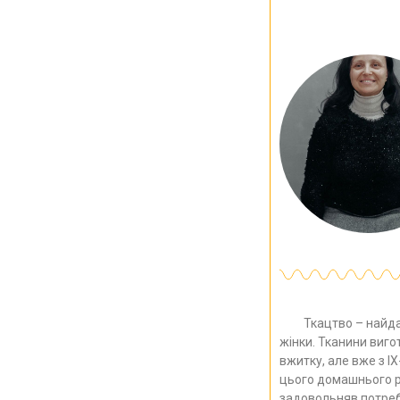
Ткацтво – найдав
жінки. Тканини виго
вжитку, але вже з І
цього домашнього р
задовольняв потреб