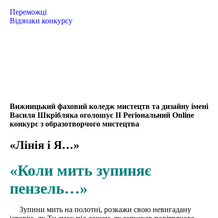
Переможці
Відзнаки конкурсу
Вижницький фаховий коледж мистецтв та дизайну імені
Василя Шкрібляка оголошує ІІ Регіональний Online
конкурс з образотворчого мистецтва
«Лінія і Я…»
«Коли мить зупиняє
пензель…»
Зупини мить на полотні, розкажи свою невигадану