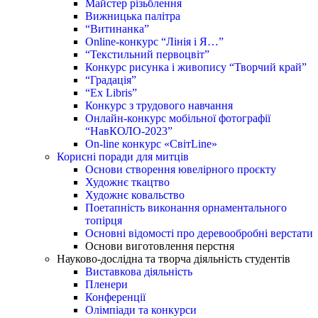
Майстер різьблення
Вижницька палітра
“Витинанка”
Online-конкурс “Лінія і Я…”
“Текстильний первоцвіт”
Конкурс рисунка і живопису “Творчий край”
“Градація”
“Ex Libris”
Конкурс з трудового навчання
Онлайн-конкурс мобільної фотографії
“НавКОЛО-2023”
On-line конкурс «СвітLine»
Корисні поради для митців
Основи створення ювелірного проєкту
Художнє ткацтво
Художнє ковальство
Поетапність виконання орнаментального
топірця
Основні відомості про деревообробні верстати
Основи виготовлення перстня
Науково-дослідна та творча діяльність студентів
Виставкова діяльність
Пленери
Конференції
Олімпіади та конкурси