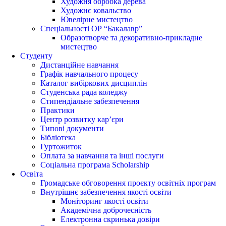
Художня обробка дерева
Художнє ковальство
Ювелірне мистецтво
Спеціальності ОР “Бакалавр”
Образотворче та декоративно-прикладне
мистецтво
Студенту
Дистанційне навчання
Графік навчального процесу
Каталог вибіркових дисциплін
Студенська рада коледжу
Стипендіальне забезпечення
Практики
Центр розвитку кар’єри
Типові документи
Бібліотека
Гуртожиток
Оплата за навчання та інші послуги
Соціальна програма Scholarship
Освіта
Громадське обговорення проєкту освітніх програм
Внутрішнє забезпечення якості освіти
Моніторинг якості освіти
Академічна доброчесність
Електронна скринька довіри