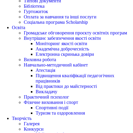
Типові документи
Бібліотека
Гуртожиток
Оплата за навчання та інші послуги
Соціальна програма Scholarship
Освіта
Громадське обговорення проєкту освітніх програм
Внутрішнє забезпечення якості освіти
Моніторинг якості освіти
Академічна доброчесність
Електронна скринька довіри
Виховна робота
Навчально-методичний кабінет
Атестація
Підвищення кваліфікації педагогічних
працівників
Від практики до майстерності
Викладачу
Практичний психолог
Фізичне виховання і спорт
Спортивні події
Туризм та оздоровлення
Творчість
Галерея
Конкурси