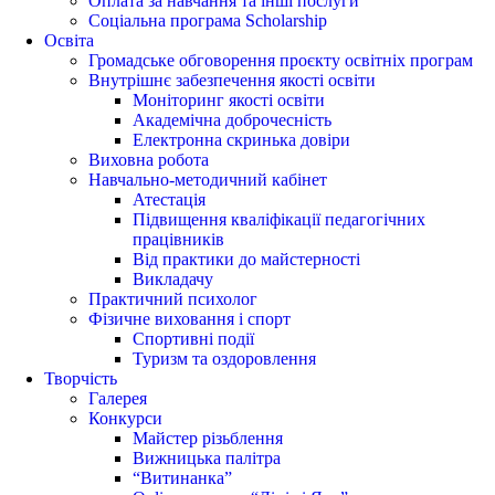
Оплата за навчання та інші послуги
Соціальна програма Scholarship
Освіта
Громадське обговорення проєкту освітніх програм
Внутрішнє забезпечення якості освіти
Моніторинг якості освіти
Академічна доброчесність
Електронна скринька довіри
Виховна робота
Навчально-методичний кабінет
Атестація
Підвищення кваліфікації педагогічних
працівників
Від практики до майстерності
Викладачу
Практичний психолог
Фізичне виховання і спорт
Спортивні події
Туризм та оздоровлення
Творчість
Галерея
Конкурси
Майстер різьблення
Вижницька палітра
“Витинанка”