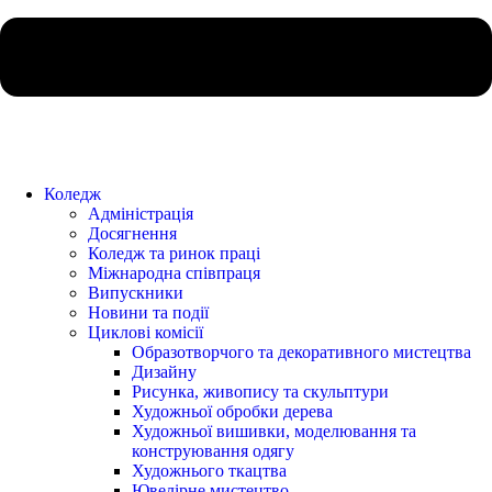
Коледж
Адміністрація
Досягнення
Коледж та ринок праці
Міжнародна співпраця
Випускники
Новини та події
Циклові комісії
Образотворчого та декоративного мистецтва
Дизайну
Рисунка, живопису та скульптури
Художньої обробки дерева
Художньої вишивки, моделювання та
конструювання одягу
Художнього ткацтва
Ювелірне мистецтво