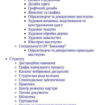
Дизайн одягу
Графічний дизайн
Живопис та графіка
Образотворче та декоративне мистецтво
Художня вишивка, моделювання та
конструювання одягу
Художнє ткацтво
Художня обробка дерева
Художнє ковальство
Ювелірне мистецтво
Спеціальності ОР “Бакалавр”
Образотворче та декоративно-прикладне
мистецтво
Студенту
Дистанційне навчання
Графік навчального процесу
Каталог вибіркових дисциплін
Студенська рада коледжу
Стипендіальне забезпечення
Практики
Центр розвитку кар’єри
Типові документи
Бібліотека
Гуртожиток