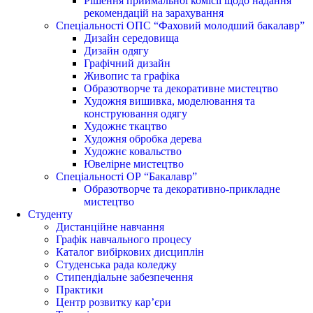
Рішення приймальної комісії щодо надання
рекомендацій на зарахування
Спеціальності ОПС “Фаховий молодший бакалавр”
Дизайн середовища
Дизайн одягу
Графічний дизайн
Живопис та графіка
Образотворче та декоративне мистецтво
Художня вишивка, моделювання та
конструювання одягу
Художнє ткацтво
Художня обробка дерева
Художнє ковальство
Ювелірне мистецтво
Спеціальності ОР “Бакалавр”
Образотворче та декоративно-прикладне
мистецтво
Студенту
Дистанційне навчання
Графік навчального процесу
Каталог вибіркових дисциплін
Студенська рада коледжу
Стипендіальне забезпечення
Практики
Центр розвитку кар’єри