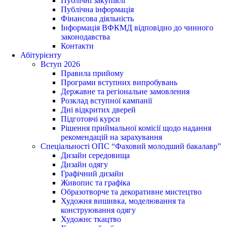
Публічні закупівлі
Публічна інформація
Фінансова діяльність
Інформація ВФКМД відповідно до чинного
законодавства
Контакти
Абітурієнту
Вступ 2026
Правила прийому
Програми вступних випробувань
Державне та регіональне замовлення
Розклад вступної кампанії
Дні відкритих дверей
Підготовчі курси
Рішення приймальної комісії щодо надання
рекомендацій на зарахування
Спеціальності ОПС “Фаховий молодший бакалавр”
Дизайн середовища
Дизайн одягу
Графічний дизайн
Живопис та графіка
Образотворче та декоративне мистецтво
Художня вишивка, моделювання та
конструювання одягу
Художнє ткацтво