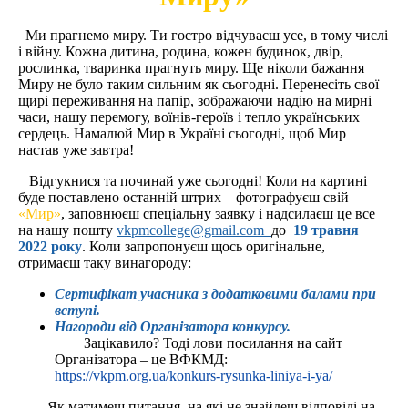
Ми прагнемо миру. Ти гостро відчуваєш усе, в тому числі
і війну. Кожна дитина, родина, кожен будинок, двір,
рослинка, тваринка прагнуть миру. Ще ніколи бажання
Миру не було таким сильним як сьогодні. Перенесіть свої
щирі переживання на папір, зображаючи надію на мирні
часи, нашу перемогу, воїнів-героїв і тепло українських
сердець. Намалюй Мир в Україні сьогодні, щоб Мир
настав уже завтра!
Відгукнися та починай уже сьогодні! Коли на картині
буде поставлено останній штрих – фотографуєш свій
«Мир»
, заповнюєш спеціальну заявку і надсилаєш це все
на нашу пошту
vkpmcollege@gmail.com
до
19 трав
ня
20
22
року
. Коли запропонуєш щось оригінальне,
отримаєш таку винагороду:
Сертифікат учасника з додатковими балами при
вступі.
Нагороди від Організатора конкурсу.
Зацікавило? Тоді лови посилання на сайт
Організатора – це ВФКМД:
https://vkpm.org.ua/konkurs-rysunka-liniya-i-ya/
Як матимеш питання, на які не знайдеш відповіді на