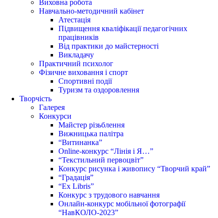
Виховна робота
Навчально-методичний кабінет
Атестація
Підвищення кваліфікації педагогічних
працівників
Від практики до майстерності
Викладачу
Практичний психолог
Фізичне виховання і спорт
Спортивні події
Туризм та оздоровлення
Творчість
Галерея
Конкурси
Майстер різьблення
Вижницька палітра
“Витинанка”
Online-конкурс “Лінія і Я…”
“Текстильний первоцвіт”
Конкурс рисунка і живопису “Творчий край”
“Градація”
“Ex Libris”
Конкурс з трудового навчання
Онлайн-конкурс мобільної фотографії
“НавКОЛО-2023”