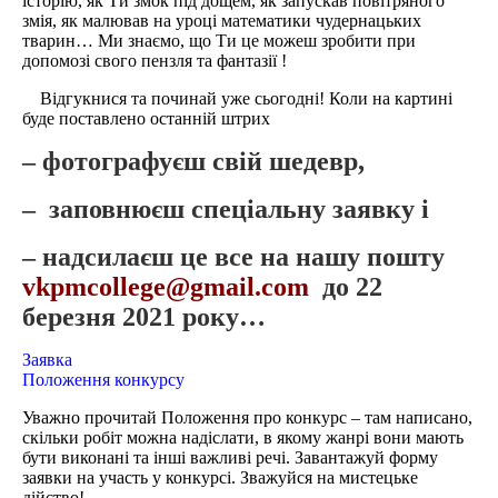
історію, як Ти змок під дощем, як запускав повітряного
змія, як малював на уроці математики чудернацьких
тварин… Ми знаємо, що Ти це можеш зробити при
допомозі свого пензля та фантазії !
Відгукнися та починай уже сьогодні! Коли на картині
буде поставлено останній штрих
– фотографуєш свій шедевр,
–
заповнюєш спеціальну заявку і
–
надсилаєш це все на нашу пошту
vkpmcollege@gmail.com
до 22
березня 2021 року…
Заявка
Положення конкурсу
Уважно прочитай Положення про конкурс – там написано,
скільки робіт можна надіслати, в якому жанрі вони мають
бути виконані та інші важливі речі. Завантажуй форму
заявки на участь у конкурсі. Зважуйся на мистецьке
дійство!