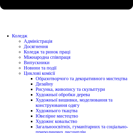
Коледж
Адміністрація
Досягнення
Коледж та ринок праці
Міжнародна співпраця
Випускники
Новини та події
Циклові комісії
Образотворчого та декоративного мистецтва
Дизайну
Рисунка, живопису та скульптури
Художньої обробки дерева
Художньої вишивки, моделювання та
конструювання одягу
Художнього ткацтва
Ювелірне мистецтво
Художнє ковальство
Загальноосвітніх, гуманітарних та соціально-
природничих дисциплін