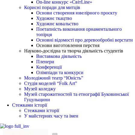
On-line конкурс «СвітLine»
Корисні поради для митців
Основи створення ювелірного проєкту
Художнє ткацтво
Художнє ковальство
Поетапність виконання орнаментального
топірця
Основні відомості про деревообробні верстати
Основи виготовлення перстня
Науково-дослідна та творча діяльність студентів
Виставкова діяльність
Пленери
Конференції
Олімпіади та конкурси
Молодіжний театр “Юність”
Студія моделей “Folk Art”
Музей коледжу
Музей старожитностей та етнографії Буковинської
Гуцульщини
Стежками історії
Стежками історії
У майстернях часу та імен