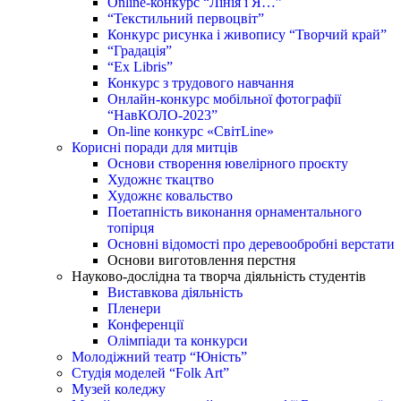
Online-конкурс “Лінія і Я…”
“Текстильний первоцвіт”
Конкурс рисунка і живопису “Творчий край”
“Градація”
“Ex Libris”
Конкурс з трудового навчання
Онлайн-конкурс мобільної фотографії
“НавКОЛО-2023”
On-line конкурс «СвітLine»
Корисні поради для митців
Основи створення ювелірного проєкту
Художнє ткацтво
Художнє ковальство
Поетапність виконання орнаментального
топірця
Основні відомості про деревообробні верстати
Основи виготовлення перстня
Науково-дослідна та творча діяльність студентів
Виставкова діяльність
Пленери
Конференції
Олімпіади та конкурси
Молодіжний театр “Юність”
Студія моделей “Folk Art”
Музей коледжу