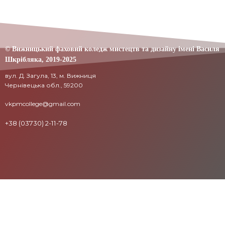
© Вижницький фаховий коледж мистецтв та дизайну імені Василя
Шкрібляка,
2019-20
25
вул. Д. Загула, 13, м. Вижниця
Чернівецька обл., 59200
vkpmcollege@gmail.com
+38 (03730) 2-11-78