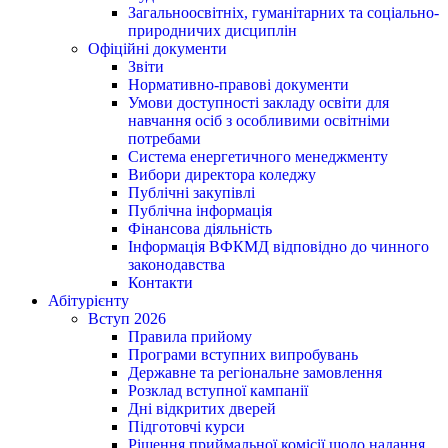
Загальноосвітніх, гуманітарних та соціально-
природничих дисциплін
Офіційні документи
Звіти
Нормативно-правові документи
Умови доступності закладу освіти для
навчання осіб з особливими освітніми
потребами
Система енергетичного менеджменту
Вибори директора коледжу
Публічні закупівлі
Публічна інформація
Фінансова діяльність
Інформація ВФКМД відповідно до чинного
законодавства
Контакти
Абітурієнту
Вступ 2026
Правила прийому
Програми вступних випробувань
Державне та регіональне замовлення
Розклад вступної кампанії
Дні відкритих дверей
Підготовчі курси
Рішення приймальної комісії щодо надання