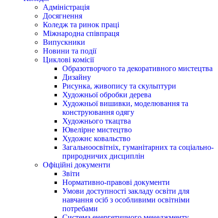
Адміністрація
Досягнення
Коледж та ринок праці
Міжнародна співпраця
Випускники
Новини та події
Циклові комісії
Образотворчого та декоративного мистецтва
Дизайну
Рисунка, живопису та скульптури
Художньої обробки дерева
Художньої вишивки, моделювання та
конструювання одягу
Художнього ткацтва
Ювелірне мистецтво
Художнє ковальство
Загальноосвітніх, гуманітарних та соціально-
природничих дисциплін
Офіційні документи
Звіти
Нормативно-правові документи
Умови доступності закладу освіти для
навчання осіб з особливими освітніми
потребами
Система енергетичного менеджменту