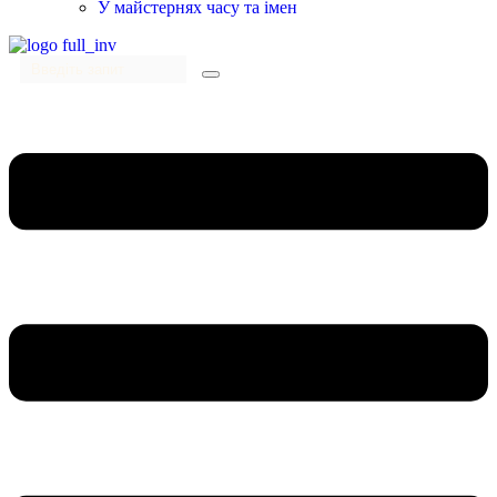
У майстернях часу та імен
Menu