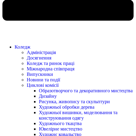
Коледж
Адміністрація
Досягнення
Коледж та ринок праці
Міжнародна співпраця
Випускники
Новини та події
Циклові комісії
Образотворчого та декоративного мистецтва
Дизайну
Рисунка, живопису та скульптури
Художньої обробки дерева
Художньої вишивки, моделювання та
конструювання одягу
Художнього ткацтва
Ювелірне мистецтво
Художнє ковальство