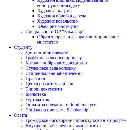
Художня вишивка, моделювання та
конструювання одягу
Художнє ткацтво
Художня обробка дерева
Художнє ковальство
Ювелірне мистецтво
Спеціальності ОР “Бакалавр”
Образотворче та декоративно-прикладне
мистецтво
Студенту
Дистанційне навчання
Графік навчального процесу
Каталог вибіркових дисциплін
Студенська рада коледжу
Стипендіальне забезпечення
Практики
Центр розвитку кар’єри
Типові документи
Бібліотека
Гуртожиток
Оплата за навчання та інші послуги
Соціальна програма Scholarship
Освіта
Громадське обговорення проєкту освітніх програм
Внутрішнє забезпечення якості освіти