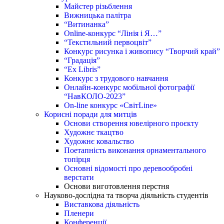
Майстер різьблення
Вижницька палітра
“Витинанка”
Online-конкурс “Лінія і Я…”
“Текстильний первоцвіт”
Конкурс рисунка і живопису “Творчий край”
“Градація”
“Ex Libris”
Конкурс з трудового навчання
Онлайн-конкурс мобільної фотографії
“НавКОЛО-2023”
On-line конкурс «СвітLine»
Корисні поради для митців
Основи створення ювелірного проєкту
Художнє ткацтво
Художнє ковальство
Поетапність виконання орнаментального
топірця
Основні відомості про деревообробні
верстати
Основи виготовлення перстня
Науково-дослідна та творча діяльність студентів
Виставкова діяльність
Пленери
Конференції