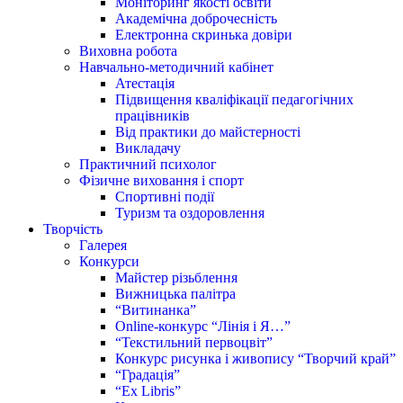
Моніторинг якості освіти
Академічна доброчесність
Електронна скринька довіри
Виховна робота
Навчально-методичний кабінет
Атестація
Підвищення кваліфікації педагогічних
працівників
Від практики до майстерності
Викладачу
Практичний психолог
Фізичне виховання і спорт
Спортивні події
Туризм та оздоровлення
Творчість
Галерея
Конкурси
Майстер різьблення
Вижницька палітра
“Витинанка”
Online-конкурс “Лінія і Я…”
“Текстильний первоцвіт”
Конкурс рисунка і живопису “Творчий край”
“Градація”
“Ex Libris”