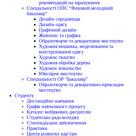
рекомендацій на зарахування
Спеціальності ОПС “Фаховий молодший
бакалавр”
Дизайн середовища
Дизайн одягу
Графічний дизайн
Живопис та графіка
Образотворче та декоративне мистецтво
Художня вишивка, моделювання та
конструювання одягу
Художнє ткацтво
Художня обробка дерева
Художнє ковальство
Ювелірне мистецтво
Спеціальності ОР “Бакалавр”
Образотворче та декоративно-прикладне
мистецтво
Студенту
Дистанційне навчання
Графік навчального процесу
Каталог вибіркових дисциплін
Студенська рада коледжу
Стипендіальне забезпечення
Практики
Центр розвитку кар’єри