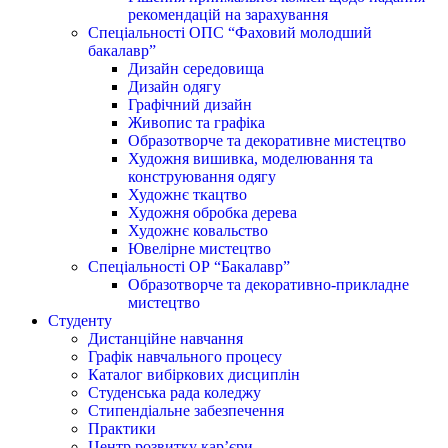
рекомендацій на зарахування
Спеціальності ОПС “Фаховий молодший
бакалавр”
Дизайн середовища
Дизайн одягу
Графічний дизайн
Живопис та графіка
Образотворче та декоративне мистецтво
Художня вишивка, моделювання та
конструювання одягу
Художнє ткацтво
Художня обробка дерева
Художнє ковальство
Ювелірне мистецтво
Спеціальності ОР “Бакалавр”
Образотворче та декоративно-прикладне
мистецтво
Студенту
Дистанційне навчання
Графік навчального процесу
Каталог вибіркових дисциплін
Студенська рада коледжу
Стипендіальне забезпечення
Практики
Центр розвитку кар’єри