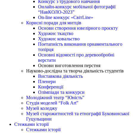
Конкурс з трудового навчання
Онлайн-конкурс мобільної фотографії
“НавКОЛО-2023”
On-line конкурс «СвітLine»
Корисні поради для митців
Основи створення ювелірного проєкту
Художнє ткацтво
Художнє ковальство
Поетапність виконання орнаментального
топірця
Основні відомості про деревообробні
верстати
Основи виготовлення перстня
Науково-дослідна та творча діяльність студентів
Виставкова діяльність
Пленери
Конференції
Олімпіади та конкурси
Молодіжний театр “Юність”
Студія моделей “Folk Art”
Музей коледжу
Музей старожитностей та етнографії Буковинської
Гуцульщини
Стежками історії
Стежками історії