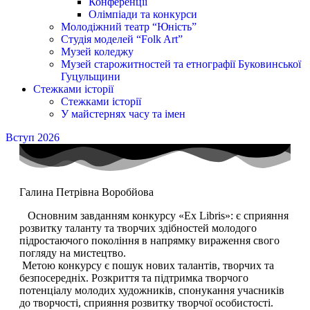
Конференції
Олімпіади та конкурси
Молодіжний театр “Юність”
Студія моделей “Folk Art”
Музей коледжу
Музей старожитностей та етнографії Буковинської
Гуцульщини
Стежками історії
Стежками історії
У майстернях часу та імен
Вступ 2026
Галина Петрівна Воробйова
Основним завданням конкурсу «Ех Libris»: є сприяння
розвитку таланту та творчих здібностей молодого
підростаючого покоління в напрямку вираження свого
погляду на мистецтво.
Метою конкурсу є пошук нових талантів, творчих та
безпосередніх. Розкриття та підтримка творчого
потенціалу молодих художників, спонукання учасників
до творчості, сприяння розвитку творчої особистості.