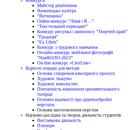
Конкурси
Майстер різьблення
Вижницька палітра
“Витинанка”
Online-конкурс “Лінія і Я…”
“Текстильний первоцвіт”
Конкурс рисунка і живопису “Творчий край”
“Градація”
“Ex Libris”
Конкурс з трудового навчання
Онлайн-конкурс мобільної фотографії
“НавКОЛО-2023”
On-line конкурс «СвітLine»
Корисні поради для митців
Основи створення ювелірного проєкту
Художнє ткацтво
Художнє ковальство
Поетапність виконання орнаментального
топірця
Основні відомості про деревообробні
верстати
Основи виготовлення перстня
Науково-дослідна та творча діяльність студентів
Виставкова діяльність
Пленери